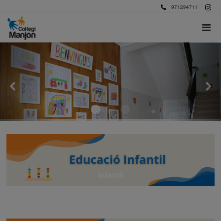
971294711
Infantil