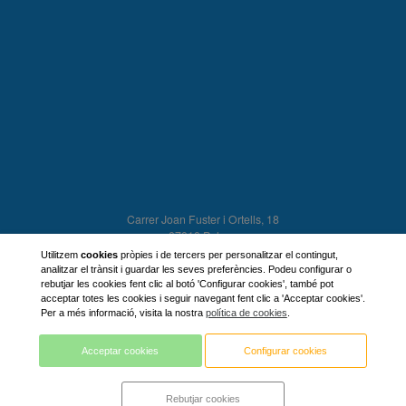
Carrer Joan Fuster i Ortells, 18
07010 Palma
Illes Balears
Utilitzem
cookies
pròpies i de tercers per personalitzar el contingut,
971 29 47 11
analitzar el trànsit i guardar les seves preferències. Podeu configurar o
rebutjar les cookies fent clic al botó 'Configurar cookies', també pot
acceptar totes les cookies i seguir navegant fent clic a 'Acceptar cookies'.
Treballa amb nosaltres
Per a més informació, visita la nostra
política de cookies
.
Col·legi Manjón
971294711
Acceptar cookies
Configurar cookies
escolamanjon@escolamanjon.com
Rebutjar cookies